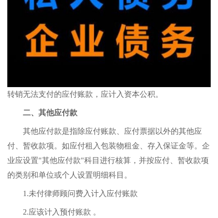
转销无法支付的应付账款，应计入资本公积。
二、其他应付款
其他应付款是指除应付账款、应付票据以外的其他应
付、暂收款项。如应付租入包装物租金、存入保证金等。企
业应设置"其他应付款"科目进行核算，并按应付、暂收款项
的类别和单位或个人设置明细科目。
1.未付律师顾问费入计入应付账款
2.应该计入预付账款 。